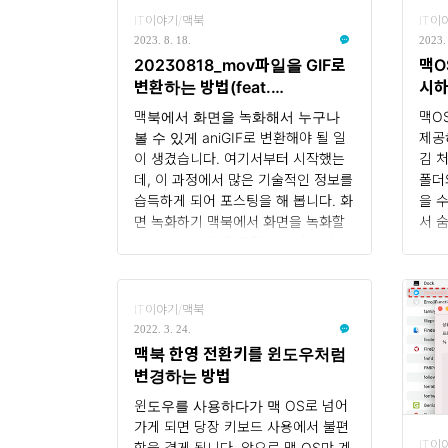
IT이야기/맥북
IT이
2023. 8. 18.
2023. 
20230818_mov파일을 GIF로
맥O
변환하는 방법(feat.
시
Homebrew, ffmpeg)
맥북에서 화면을 녹화해서 누구나
맥O
볼 수 있게 aniGIF로 변환해야 될 일
제공
이 생겼습니다. 여기서부터 시작했는
김 
데, 이 과정에서 많은 기술적인 정보를
폴더
습득하게 되어 포스팅을 해 봅니다. 화
을 
면 녹화하기 맥북에서 화면을 녹화할
서 
때 기본 기능을 활용할 수 있습니다.
법에
Shift + Command + 5 버튼을 동시
Fin
에 누르면 화면 캡처 또는 녹화 모드
서 
로 진입을 하게 됩니다. 왼쪽 3개의
리케
IT이야기/맥북
버튼은 스틸샷 캡처, 가운데 2개의 버
을 
2022. 3. 24.
튼은 화면 동영상 녹화, 오른쪽 끝의
르세요
맥북 한영 전환키를 윈도우처럼
버튼은 실행 버튼입니다. 저는 가운
에서 
변경하는 방법
데에 있는 버튼을 클릭하여 화면을
정"
윈도우를 사용하다가 맥 OS로 넘어
녹화하였습니다. 해당 화면을 녹화
니다
가게 되면 당장 키보드 사용에서 불편
하면 결과물이 ***.mov라는 동영상
선택
IT이
함을 겪게 됩니다. 앞으로 맥 OS만 계