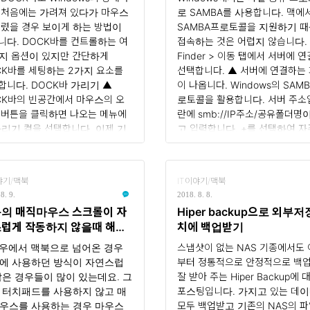
아무리 눌러대도 종료가 안돼요.
끄시면 될것 같습니다. 크롬 브
 처음에는 가려져 있다가 마우스
로 SAMBA를 사용합니다. 맥에
서 찾아봤습니다.해결 방법윈도
에서 하드웨어 가속 끄기 먼저 
올렸을 경우 보이게 하는 방법이
SAMBA프로토콜을 지원하기 
는 작업관리자라고 하는데,..
같이 크롬의 설정화면으로 들어..
니다. DOCK바를 컨트롤하는 여
접속하는 것은 어렵지 않습니다.
지 옵션이 있지만 간단하게
Finder > 이동 탭에서 서버에 
CK바를 세팅하는 2가지 요소를
선택합니다. ▲ 서버에 연결하는
합니다. DOCK바 가리기 ▲
이 나옵니다. Windows의 SAM
CK바의 빈공간에서 마우스의 오
로토콜을 활용합니다. 서버 주소
 버튼을 클릭하면 나오는 메뉴에
란에 smb://IP주소/공유폴더명
가리기 켬을 선택합니다. 이제 기
고 입력합니다. +를 선택하여 자
으로 DOCK바는 보이지 않고 마
용하는 서버에 등록을 합니다. 
가 DOCK바가 있던 근처에 오면
선택하여 연결합니다. 정확히 작
CK바를 보여 줍니다. DOCK바 아
했다면 아래와 같은 접속된 화면
야기/맥북
IT이야기/맥북
 확대하기 ▲ DOCK바의 빈공간
수 있습니다. ▲ 위와같이 원하는
8. 9.
2018. 8. 8.
 마우스의 오른쪽 버튼을 클릭하
유폴더에 접속이 된 것을 확인할 
의 매직마우스 스크롤이 자
Hiper backup으로 외부
나오는 메뉴에서 확대 켬을 선택합
습니다. 해당 연결을 즐겨찾기에
럽게 작동하지 않을때 해결
치에 백업받기
. 중요한 요소는 아니지만 내가
해서 지속적으로 ..
법
.
우에서 맥북으로 넘어온 경우
스냅샷이 없는 NAS 기종에서도
에 사용하던 방식이 자연스럽
부터 정통적으로 안정적으로 백
않은 경우들이 많이 있는데요. 그
잘 받아 주는 Hiper Backup에 
 터치패드를 사용하지 않고 매
포스팅입니다. 가지고 있는 데
우스를 사용하는 경우 마우스
모두 백업받고 기존의 NAS의 