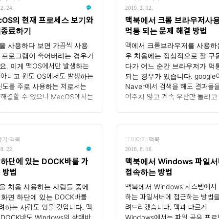
을 선택합니다. 변경 사항을 저장
2. 24.
2019. 2. 12.
. 이제 Finder에서는 숨겨진 폴
cOS의 현재 프로세스 보기와
맥북에서 크롬 브라우저사용
 파일이 표시됩니다. ..
제종료하기
먹통 되는 문제 해결 방법
을 사용하다 보면 가끔씩 사용
맥에서 크롬브라우저를 사용하
 프로그램이 죽어버리는 경우가
우 처음에는 정상적으로 잘 구
요. 이게 맥OS에서만 발생하는
다가 어느 순간 브라우저가 먹
 아니고 윈도 OS에서도 발생하는
되는 경우가 있습니다. google
 윈도를 주로 사용하는 저로서는
Naver에서 검색을 해도 결과물을
 해결할 수 있으나 MacOS에서는
여주지 않고 계속 우산만 돌리고
를 어떻게 손봐야 할지 난감한 경
경우가 있습니다. 이럴때는 덩달
 생기더라고요. 그래서 MacOS
파리 브라우저까지 멈춰버리는 데
 현재 진행되고 있는 프로세스가
왜이럴까~~ 몇 일을 고민하고 
이 있으면 자원은 얼마나 잡아먹
검색도 해보고 하다가 해결 방법
야기/맥북
IT이야기/맥북
있는지 보는 방법과 그 프로세스를
은 듯 해서 포스팅을 합니다. 1달
8. 22.
2018. 8. 16.
로 종료시키는 방법을 말해 보려
난 지금까지 아직 이전처럼 먹통
하단에 있는 DOCK바를 가
맥북에서 Windows 파일
해요.증상저는 이전에 Docker를
는 것을 보지 못했습니다. 원인은
 방법
접속하는 방법
에 설치를 했는데, 어느 순간부터
무래도 하드웨어 가속에 있지 않
을 처음 사용하는 사람들 중에
맥북에서 Windows 시스템에서
터를 켜면 이 Docker가 실행은
합니다. 굳이 하드웨어 가속을 
 화면 하단에 있는 DOCK바를
하는 파일서버에 접근하는 방법을
데 정상적으로 실행이 되지 않고
않아도 브라우저 결과물이 잘 나
려하는 사람도 있을 것입니다. 맥
려드리겠습니다. 맥과 다르게
 뱉어 내고 있었어요. exit버튼
로 특별한 경우가 아니면 이 옵
 DOCK바도 Windows의 상태바
Windows에서는 파일 공유 프