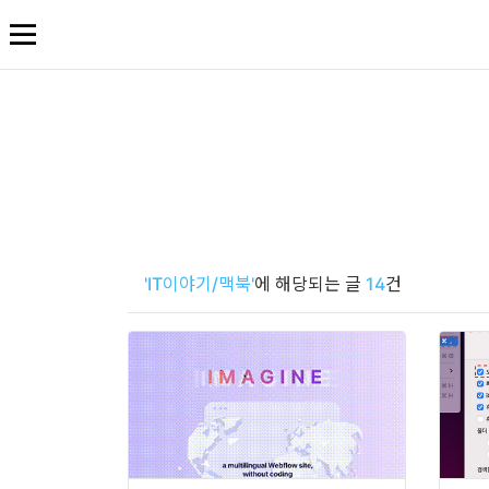
본
문
바
로
가
기
'IT이야기/맥북'
에 해당되는 글
14
건