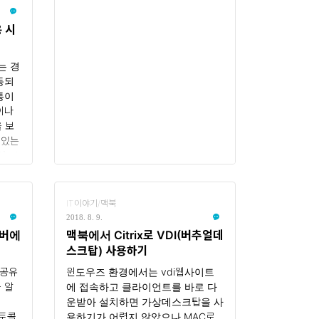
택할 수 있습니다. 우리는 대한민국의
휴일을 선택합니다. 캘린더에서 공휴
 시
일 보기대한민국 휴일에 대한 설정을
했다면 이제 보기 좋게 표시하면 됩..
는 경
동되
통이
이나
 보
 있는
아 사
요..
인터넷
을 찾
IT이야기/맥북
이 지
2018. 8. 9.
이 되
서버에
맥북에서 Citrix로 VDI(버추얼데
 아
스크탑) 사용하기
을까
 공유
윈도우즈 환경에서는 vdi웹사이트
하지
 알
에 접속하고 클라이언트를 바로 다
오므
운받아 설치하면 가상데스크탑을 사
션을
로토콜
용하기가 어렵지 않았으나 MAC로