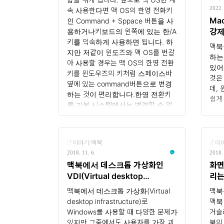
파일 포맷으로 저장이 됩니다. 이제
옵션
2022. 
속 사용한다면 맥 OS의 한영 전화키
이 동영상 파일을 animate GIF 변환
합니다
Ma
인 Command + Sppace 버튼을 사
시켜야 합니다. Homebrew 설치하
더와
강
용하거나키보드의 왼쪽에 있는 한/A
기 ..
키를 익숙하게 사용하면 됩니다. 하
맥북
지만 저같이 윈도즈와 맥 OS를 번갈
하는
아 사용할 경우는 맥 OS의 한영 전환
있어
키를 윈도우즈의 키처럼 스페이스바
것은
옆에 있는 command버튼으로 변경
데,
하는 것이 편리합니다.한영 전환키
쉽게
를 기본 시스템에서는 변경할 수 없
어디
고 Karabiner라는 유틸리티 프로그램
우가
의 도움을 받아야 합니다.먼저
에서
https://karabiner-
무엇
IT이야기/맥북
IT이
elements.pqrs.org 에 접속을 합니
고 
2018. 11. 6.
2018. 
다.다운로드 및 설치하기자신의 OS
강제
맥북에서 데스크톱 가상화인
화면
버전에 맞는 설치 파일을 다운로드
고 
VDI(Virtual desktop
리는
하고 설치를 합니다. 설정하기..
맥북
infrastructure) 사용할 때 한글
맥북에서 데스크톱 가상화(Virtual
맥북
컴퓨
문제점 해결하기
desktop infrastructure)로
맥북
되는
Windows를 사용할 때 다양한 문제가
거슬
에러를
있지만 그중에서도 사용자를 가장 괴
북의