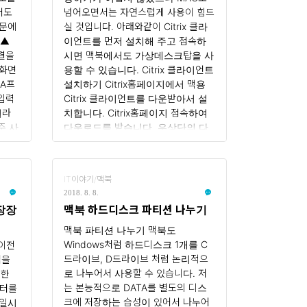
라우저
서도
넘어오면서는 자연스럽게 사용이 힘드
위와
때문에
실 것입니다. 아래와같이 Citrix 클라
 ▲
이언트를 먼저 설치해 주고 접속하
연결을
시면 맥북에서도 가상데스크탑을 사
 화면
용할 수 있습니다. Citrix 클라이언트
BA프
설치하기 Citrix홈페이지에서 맥용
입력
Citrix 클라이언트를 다운받아서 설
이라
치합니다. Citrix홈페이지 접속하여
주 사
다운로드를 받습니다. 우상단의 다
연결을
운로드받은 항목을 클릭하여 설치를
성을
합니다. Install Citrix Receiver를 클
을 볼
릭하여 설치를 합니다. 이제 웹브라우
IT이야기/맥북
 공
저에서 접속주소를 입력하고 접속을
2018. 8. 8.
수 있
합니다. 만약 이미 띄워져 있는 웹브라
저장장
맥북 하드디스크 파티션 나누기
 추가
우저라면 웹브라우저를 닫고 다시 열
어서 접속을 하면 원활..
맥북 파티션 나누기 맥북도
Windows처럼 하드디스크 1개를 C
 이전
드라이브, D드라이브 처럼 논리적으
업을
로 나누어서 사용할 수 있습니다. 저
대한
는 본능적으로 DATA를 별도의 디스
이터를
크에 저장하는 습성이 있어서 나누어
파일시