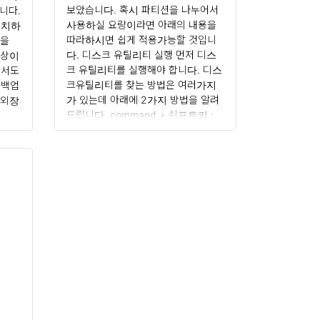
보았습니다. 혹시 파티션을 나누어서
합니다.
사용하실 요량이라면 아래의 내용을
 설치하
따라하시면 쉽게 적용가능할 것입니
p을
다. 디스크 유틸리티 실행 먼저 디스
대상이
크 유틸리티를 실행해야 합니다. 디스
에서도
크유틸리티를 찾는 방법은 여러가지
 백업
가 있는데 아래에 2가지 방법을 알려
B외장
드립니다. command + 쉬프트키 :
Spotlight 검색창을 오픈 후 디스크
됩니
유틸리티라고 입력하고 선택하여 엔
렉토리
터를 누름 Finder > 이동 > 유틸리티
론 다
> 디스크 유틸리티 선택 파티션 나누
 어떤
기 파티션을 나눌때에는 항상 신중해
 공유
야 합니다. 자칫 잘못하면 데이터를..
이터