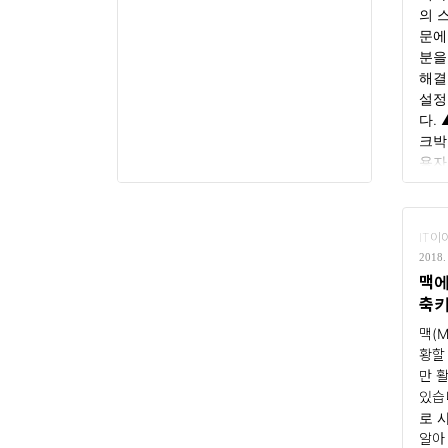
의 
문에
분을
해결
설정
다.
크박
용자
는 
을 
을 것
IT이
2018. 
맥에
축
맥(
황할
만 
있습
로 
알아 