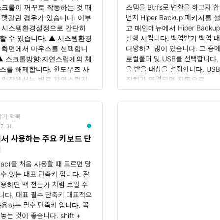
스크롤이 꺼꾸로 작동하는 것 때
스템을 Btrfs로 변환을 하고자 
 햇갈린 경우가 있습니다. 이부
먼저 Hiper Backup 패키지를
 시스템환경설정으로 간단히
고 매인메뉴에서 Hiper Backu
할 수 있습니다. ▲ 시스템환경
실행 시킵니다. 백업받기 백업 
 화면에서 마우스를 선택합니
다양하게 많이 있습니다. 그 중
 ▲ 스크롤방향:자연스럽게의 체
로컬폴더 및 USB를 선택합니다.
스를 해제합니다. 윈도우즈 사
을 받을 대상을 설정합니다. US
 입장에서는 별로 자연스럽지
장치가 연결되면 자동으로
않았습니다. 이제 마우스 스크롤
usbshare1 라는 공유폴더 생성
사용하시면 정말 자연스러워졌
다. 이 공유폴더를 선택하면 디
입니다. ^^
명도 자동으로 작성이 됩니다 물
야기/맥북
른이름으로 변경도 가능합니다.
7. 31.
것을 백업 받을 지를 선택합니다.
서 사용하는 주요 키보드 단
폴더명이 대상입니다. 위에는 데
키
에 대..
Mac)을 처음 사용할 때 모르면 당
 수 있는 대표 단축키 입니다. 잘
활용하면 맥 전문가 처럼 보일 수
니다. 대표 필수 단축키 대표적으
사용하는 필수 단축키 입니다. 꼭
놓는 것이 좋습니다. shift +