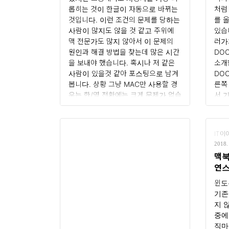
을 
롭히는 것이 한글이 자동으로 바뀌는
처럼
그래
것입니다. 이런 조건의 문제를 당하는
를 
에서
사람이 많지도 않을 것 같고 주위에
있습
맥 전문가도 많지 않아서 이 문제의
러가
원인과 해결 방법을 찾는데 많은 시간
DO
을 보내야 했습니다. 혹시나 저 같은
소개
사람이 있을것 같아 포스팅으로 남겨
DO
봅니다. 상황 그냥 MAC만 사용할 경
른쪽
우는 한/영 전환에는 크게 문제가 없습
서 
니다. 한/영키가 없는 예전 MAC 이면
본적
shift + spaceBar로 전환하면 되고
우스
근래의 MAC은 키보드 좌측에 한/영
DO
IT이
키가 별도로 붙어 나오기 때문입니다.
이콘
2018. 
하지만 VDI로 Windows를 같이 사용
에서
맥북
할 경우는 키보드를 공..
면 
연스
니다
방
선택.
윈도
기존
지 
중에
직마