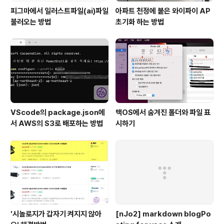
피그마에서 일러스트파일(ai)파일
아파트 천정에 붙은 와이파이 AP
불러오는 방법
초기화 하는 방법
VScode의 package.json에
맥OS에서 숨겨진 폴더와 파일 표
서 AWS의 S3로 배포하는 방법
시하기
'시놀로지가 갑자기 켜지지 않아
[nJo2] markdown blogPo