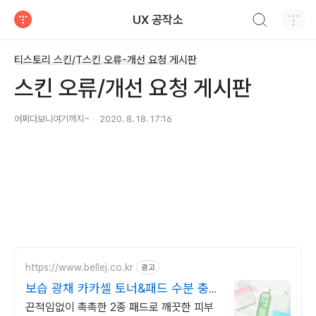
검색하기
UX 공작소
티스토리
티스토리 스킨/T스킨 오류-개선 요청 게시판
스킨 오류/개선 요청 게시판
어쩌다보니여기까지~
2020. 8. 18. 17:16
https://www.bellej.co.kr
광고
보습 광채 카카셀 토너&패드 수분 충전
도와주는 천연패드
끈적임없이 촉촉한 2종 패드로 깨끗한 피부