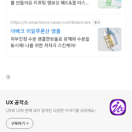
를 만들어요 리프팅 엠보싱 패드&겔 마스크
패드 피부 케어 목적에 따른 패드 선택!
https://m.smartstore.naver.com/lkskincare
광고
아베크 히알루론산 앰플
피부진정 수분 앰플한방울로 광채와 수분을
동시에! 나를 위한 저자극 스킨케어!
(새창열림)
로그 정보
UX 공작소
UX와 UI에 관해 내가 알게된 다양한 이야기를 공유해요~
구독하기