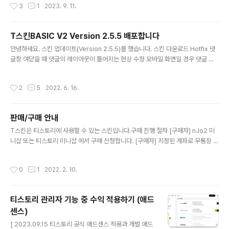
작성시간
3
1
2023. 9. 11.
T스킨BASIC V2 Version 2.5.5 배포합니다
글 내용
안녕하세요. 스킨 업데이트(Version 2.5.5)를 했습니다. 스킨 다운로드 Hotfix 댓
글창 여닫을 때 댓글의 레이아웃이 틀어지는 현상 수정 모바일 화면일 경우 댓글 글
쓰기 버튼이 보이지 않던 부분 수정 수정된 파일 script.js style.css
작성시간
2
5
2022. 6. 16.
판매/구매 안내
글 내용
T스킨은 티스토리에 사용할 수 있는 스킨입니다.구매 진행 절차 [구매자] nJo2 미
니샵 또는 티스토리 미니샵 에서 구매 신청합니다. [구매자] 지정된 계좌로 무통장 입
금 하거나 QR코드를 활용하여 입금합니다. [판매자] 입금 확인 후 다운로드 권한을
승인합니다. [구매자] nJo2 미니샵의 MY탭 또는 티스토리 미니샵의 MY탭이나 상
작성시간
0
1
2022. 2. 10.
품의 상세보기의 다운로드 탭에서 스킨파일을 다운로드하여 사용합니다. 설치하기
스킨 설치에 대해서는 티스토리 스킨 설치하기를 참고하세요.지원안내저작물의 오
류에 대해서는 최대한 빠른 시간에 수정하고 배포할 것입니다.오류가 아닌 기능 추
티스토리 관리자 기능 중 수익 적용하기 (애드
가, 코드 변경 등의 수정 요청에 대해서는 공식적으로 지원하지 않습니다. 다만 공통
센스)
적으로 필요한 기능일 경우 차후 버전에 추가로 기능개발 하도록 하..
글 내용
[ 2023.09.15 티스토리 공식 애드센스 적용과 개별 애드