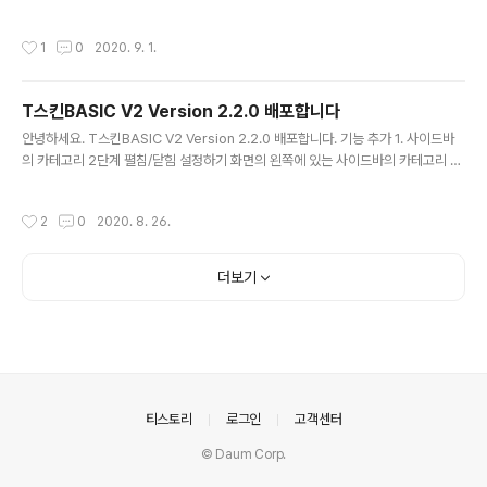
장 아래로 내려가야 하는데 어설프게 상단쪽에 위치하던 것을 가장 아래로 오개 수정
하였습니다. T스킨이 반응형으로 설계가 되어 있는데 화면 구조의 안정성을 위해 모
작성시간
1
0
2020. 9. 1.
바일로 전환하는 시점을 768px로 조정하였습니다. 좌측의 댓글 창을 닫았을 때 나
오는 TOC(Table of Content)에 대해 넓이 공간 확보가 된 992px이상일 경우에
만 나오게 했습니다. 기타 코드의 안정화 작업이 있었습니다. 수정된 파일 skin.html
T스킨BASIC V2 Version 2.2.0 배포합니다
style.css images script.js vendor.js vendor.css
글 내용
안녕하세요. T스킨BASIC V2 Version 2.2.0 배포합니다. 기능 추가 1. 사이드바
의 카테고리 2단계 펼침/닫힘 설정하기 화면의 왼쪽에 있는 사이드바의 카테고리 중
2단계 카테고리에 대해서 화면 로딩 시 펼침 상태로 표시할지, 닫힘 상태로 표시할
지, 아니면 원하는 카테고리에 대해서만 펼침 상태로 표시할지를 설정 할 수 있게 했
작성시간
2
0
2020. 8. 26.
습니다. 해당 설정은 스킨편집메뉴에서 지정해야 하므로 index.xml을 추가해 줘야
합니다. 구현된 화면 자세한 적용방법은 아래 포스트를 참고하세요. 로딩 시 사이드
바 메뉴의 서브메뉴를 펼침 상태로 표시할지 닫힘 상태로 표시할지 설정하기 2. 특정
더보기
태그가 설정된 Post 글에 대해서 특정 탬플릿 적용 원래 특정태그 형식을 [#와 #]로
설정했던 것을 [@와 @]로 변경..
의안내
티스토리
로그인
고객센터
© Daum Corp.