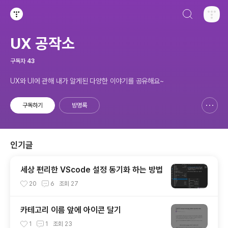
검색하기
티스토리
UX 공작소
구독자
43
UX와 UI에 관해 내가 알게된 다양한 이야기를 공유해요~
구독하기
방명록
신고하기 레이어
열기
인기글
세상 편리한 VScode 설정 동기화 하는 방법
20
6
조회
27
카테고리 이름 앞에 아이콘 달기
1
1
조회
23