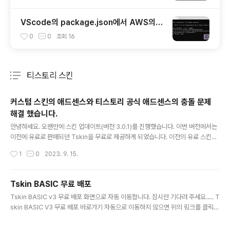
VScode의 package.json에서 AWS의 S
3로 배포하는 방법
0
0
조회
16
티스토리 스킨
분류 전체보기
주요 글 목록
커스텀 스킨의 애드센스와 티스토리 공식 애드센스의 충돌 문제
해결 했습니다.
글 내용
안녕하세요. 오랜만에 스킨 업데이트(버전 3.0.1)를 진행했습니다. 이번 버전에서는
이전에 유료로 판매되던 Tskin을 무료로 제공하게 되었습니다. 이전의 유료 스킨이
었던만큼 이번 업데이트는 완성도가 높은 스킨을 제공합니다. 티스토리 커스텀 스킨
작성시간
1
0
2023. 9. 15.
에서 애드센스 오류 발생 및 해결 이번 업데이트의 가장 주요한 특징은 애드센스 기
능의 개선입니다. 이제 스킨 설정에서도 광고의 게시와 삭제를 토글버튼으로 쉽게 조
절할 수 있도록 처리되었습니다. 문제 발생 티스토리 커스텀 스킨에서 애드센스 개선
Tskin BASIC 무료 배포
과정 중 발생한 문제에 대해 설명드리겠습니다. 티스토리가 애드센스 광고를 공식적
글 내용
Tskin BASIC v3 무료 배포 화면으로 자동 이동합니다. 잠시만 기다려 주세요..... T
으로 적용하게 되면서, 공식 스킨이나 애드센스가 적용되지 않은 기존 스킨에서는 쉽
skin BASIC V3 무료 배포 바로가기 자동으로 이동하지 않으면 위의 링크를 클릭해
게 광고를 추가할 수 있게 되었지만, 수동으로 애드센스 코드를 ..
주세요.