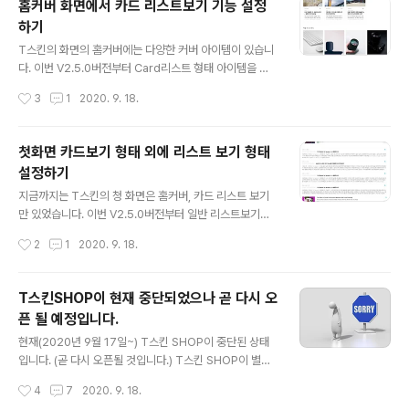
홈커버 화면에서 카드 리스트보기 기능 설정
그인과 중복되지 않게 처리 라이트박스(Lightbox)가 티스토리의 구형 글쓰기, 신형
하기
글쓰기, 기타 방법으로 글을 쓰더..
글 내용
T스킨의 화면의 홈커버에는 다양한 커버 아이템이 있습니
다. 이번 V2.5.0버전부터 Card리스트 형태 아이템을 추
가하였습니다. 구현된 화면 참고하기 위해 화면의 위아래
작성시간
3
1
2020. 9. 18.
에 슬라이더 아이템과 벽돌 리스트 아이템을 넣어놨고 중
간에 많이 봐오던 카드 리스트 화면을 추가하였습니다. 설
정하는 방법설정은 쉽습니다. 관리자 > 스킨설정 화면으로
첫화면 카드보기 형태 외에 리스트 보기 형태
이동합니다. 그리고 첫 화면이 홈커버로 설정되어 있어야
설정하기
합니다. 스킨 설정에서 먼저 커버 탭을 선택합니다. 커버 아
글 내용
이템 추가를 선택합니다. 커버 아이템 중 이번에 새롭게 추
지금까지는 T스킨의 청 화면은 홈커버, 카드 리스트 보기
가된 카드 리스트를 선택합니다. 카드 리스트를 확인합니
만 있었습니다. 이번 V2.5.0버전부터 일반 리스트보기화
다. 글 수는 상관이 없지만 그래도 가능하면 12개를 추천합
면 설정을 추가하였습니다. 기존 화면 기존 Card 리스트
작성시간
2
1
2020. 9. 18.
니다. 화면의 가로 크기에 따라 한 줄에 1 ~ 4개의 카드가
형태의 화면입니다. 구현된 화면 위와 같이 일반 리스트 형
나옵니다. 3개가 나올 때나 4..
태를 구현했습니다. 썸네일 이미지가 있으면 왼쪽에 표시
가 되고 없으면 없는 리스트가 나옵니다. 티스토리에서 우
T스킨SHOP이 현재 중단되었으나 곧 다시 오
리에게 엄청나게 큰 힘을 주는 애드센스도 빠짐없이 나오
픈 될 예정입니다.
게 했습니다. 다만 주의해야 할 점은 애드센스 인피드 광고
글 내용
는 가로형태와 세로 형태로 제공을 하고 있습니다. 기존의
현재(2020년 9월 17일~) T스킨 SHOP이 중단된 상태
Card리스트 형태는 인피드 광고의 세로 형태와 어울리고
입니다. (곧 다시 오픈될 것입니다.) T스킨 SHOP이 별도
일반 리스트 형태는 인피드 광고의 가로형태와 잘 맞습니
의 서버를 사용하고 있는데 이용량이 적은 초기에는 무료
작성시간
4
7
2020. 9. 18.
다. 그래서 인피드 광고를 최적으로 표시하려면 애드센스
로 사용할 수 있었으나 무료 사용 한도가 넘어 버려서 막혔