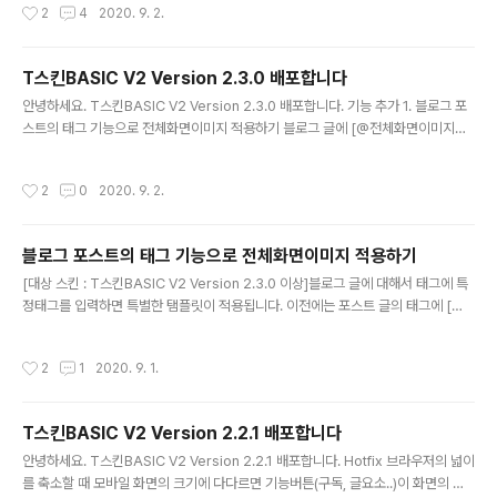
작성시간
2
4
2020. 9. 2.
T스킨BASIC V2 Version 2.3.0 배포합니다
글 내용
안녕하세요. T스킨BASIC V2 Version 2.3.0 배포합니다. 기능 추가 1. 블로그 포
스트의 태그 기능으로 전체화면이미지 적용하기 블로그 글에 [@전체화면이미지@]
태그로 블로그 글의 상단에 전체화면크기의 랜덤이미지가 적용되게 하였습니다. 자
세한 설명은 아래 포스트를 참고하세요. 블로그 포스트의 태그 기능으로 전체화면이
작성시간
2
0
2020. 9. 2.
미지 적용하기 수정된 파일 skin.html style.css images script.js 다운로드하러
가기 T스킨BASIC V2 Version 2.3.0 다운로드 바로가기
블로그 포스트의 태그 기능으로 전체화면이미지 적용하기
글 내용
[대상 스킨 : T스킨BASIC V2 Version 2.3.0 이상]블로그 글에 대해서 태그에 특
정태그를 입력하면 특별한 탬플릿이 적용됩니다. 이전에는 포스트 글의 태그에 [@
게시판@]을 입력하면 게시판 탬플릿이 적용되게 구혔었는데요. 이번에는 [@전체
화면이미지@]태그로 블로그 글의 상단에 전체화면크기의 랜덤이미지가 적용되게
작성시간
2
1
2020. 9. 1.
하였습니다.구현된 화면블로그 글의 최상단에 전체화면 이미지가 적용된 탬플릿이
적용됩니다. 작성된 블로그 글에서 모든 이미지를 찾아 지정된 크기(기본크기는 가로
800px)이상의 이미지가 1개라도 있다면 그 이미지들에 대해서 최상단에 랜덤하게
T스킨BASIC V2 Version 2.2.1 배포합니다
보여줍니다. 만약 그런 이미지가 없다면 무슨일이 있었냐는 듯이 원래의 레이아웃으
글 내용
로 보여줍니다. 적용된 포스트 DEMO 구현방법 구현방법은 블로그..
안녕하세요. T스킨BASIC V2 Version 2.2.1 배포합니다. Hotfix 브라우저의 넓이
를 축소할 때 모바일 화면의 크기에 다다르면 기능버튼(구독, 글요소..)이 화면의 가