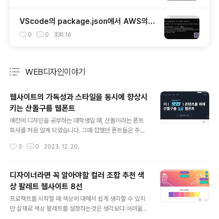
VScode의 package.json에서 AWS의 S
3로 배포하는 방법
0
0
조회
16
WEB디자인이야기
분류 전체보기
주요 글 목록
웹사이트의 가독성과 스타일을 동시에 향상시
키는 산돌구름 웹폰트
글 내용
예전에 디자인을 공부하는 대학생일 때, 산돌이라는 폰트
회사를 처음 알게 되었습니다. 그때 접했던 폰트들은 주로
출판물인 에디토리얼 디자인에 활용했었는데... 지금 시간
작성시간
3
0
2023. 12. 20.
이 흘러 다시 웹폰트로 만나게 되니 정말 감회가 새롭습니
다. 예전에 알던 폰트 회사들이 사라진 회사도 많은데, 지금
까지 성장해 온 산돌의 저력이 새삼 느껴집니다. 오늘은 웹
디자이너라면 꼭 알아야할 컬러 조합 추천 색
디자인을 위한 필수 아이템인 웹폰트, 그중에서도 이번에
상 팔레트 웹사이트 8선
출시한 산돌구름 웹폰트에 대해 이야기해 보려고 합니다.
글 내용
그 전에 먼저 웹폰트가 무엇인지부터 알아볼까요? 웹폰트
프로젝트를 시작할 때 색상에 대해서 쉽게 생각할 수 있지
란 웹폰트는 웹사이트 디자인에서 중요한 요소로, 다양한
만 실제로 색상 팔레트를 설정하는것은 생각보다 어려울
방식으로 웹사이트의 시각적 매력과 기능성을 향상시킬 수
수 있습니다. 예를 들어, 웹사이트를 만들 때 디자이너의 경