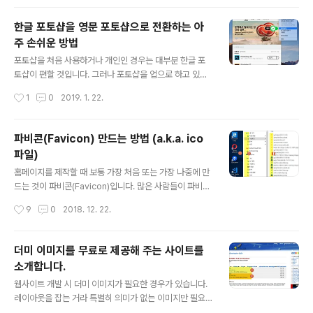
형 먼저 무료이미지 제공사이트에서 샘플로 사용할 사진을
하나 찾아서 포토샵으로 불러옵니다. 얼굴 보정과 날씬한
한글 포토샵을 영문 포토샵으로 전환하는 아
몸 만들기 먼저 모델을 날씬하게 만드는 작업을 하겠습니
주 손쉬운 방법
다. 형태의 변형을 자연스럽게 해주는 도구가 픽셀유동화
글 내용
(Liquify) 필터 입니다. 이 필터를 이용해서 날씬하게 만들
포토샵을 처음 사용하거나 개인인 경우는 대부분 한글 포
어 보겠습니다. 사용방법은 그렇게 어렵지 않습니다. 다만
토샵이 편할 것입니다. 그러나 포토샵을 업으로 하고 있는
사진을 보는 눈이 좋아야 겠지요. 먼저 작업하기 전에 원본
포토그래퍼나 디자이너 같으신 분들은 아마도 영문 포토샵
작성시간
1
0
2019. 1. 22.
보호를 위해 레이어를 하나..
이 훨~씬 더 편하거라 생각합니다. Adobe에서 포토샵 판
매방식을 매월 결제하는 포토샵CC로 바꾸면서 특별히 설
정하지 안는 이상 한국에서는 한글 포토샵이 설치가 되게
파비콘(Favicon) 만드는 방법 (a.k.a. ico
되는데요. 이것을 영문버전으로 사용하는 2가지 방법을 포
파일)
스팅 하려고 합니다. 아래의 2가지 방법이 있습니다. 설치
글 내용
할 때 영문으로 설치하기 설치 후에 영문으로 변환하기 설
홈페이지를 제작할 때 보통 가장 처음 또는 가장 나중에 만
치할 때 영문으로 설치하기 AdobeCC를 사용한다면 Ad
드는 것이 파비콘(Favicon)입니다. 많은 사람들이 파비콘
obe Creative Cloud 설치 화면을 보셨을 거라 생각합
과 아이콘(.ico)를 혼돈하는 경우가 많은데요. 이번 포스팅
작성시간
9
0
2018. 12. 22.
니다. 이곳의 환경설정에서 언어를 영문으로 변경하여 설
은 이것에 대한 구분과 만드는 방법을 소개하려고 합니다.
치하면 됩니다. 먼저 우상단의 메뉴버..
파비콘(Favicon) VS 아이콘(.ico) 아이콘(.ico) 파일이
란? 텍스트 기반의 MS-DOS시절을 지나 마우스로 깔짝
더미 이미지를 무료로 제공해 주는 사이트를
되는 GUI(Graphic User Interface) 기반인 Windows
소개합니다.
시대로 넘어 오면서 마우스로 눌러야 할 명령어를 사용자
글 내용
가 한눈에 직관적으로 알 수 있게 하기 위해 파일이나 폴더
웹사이트 개발 시 더미 이미지가 필요한 경우가 있습니다.
를 아이콘(.ico)파일로 만들면서 사용하기 시작했습니다.
레이아웃을 잡는 거라 특별히 의미가 없는 이미지만 필요
말하자면 아이콘 파일은 Windows와 역사를 같이 하고
한 경우 어디서 구하기도 힘들고 저작권도 신경쓰이고 할