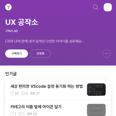
검색하기
티스토리
UX 공작소
구독자
43
UX와 UI에 관해 내가 알게된 다양한 이야기를 공유해요~
구독하기
방명록
신고하기 레이어
열기
인기글
세상 편리한 VScode 설정 동기화 하는 방법
20
6
조회
27
카테고리 이름 앞에 아이콘 달기
1
1
조회
23