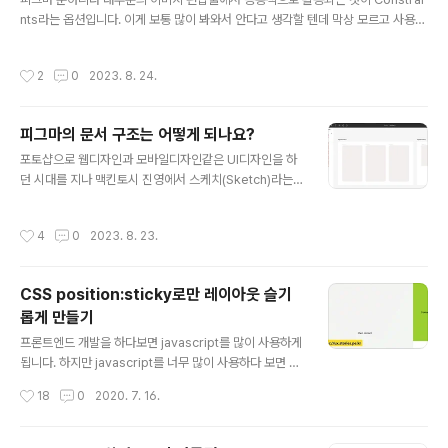
방식입니다. 원자 디자인의 핵심 아이디어는 사용자 인터
nts라는 옵션입니다. 이게 보통 많이 봐와서 안다고 생각할 텐데 막상 모르고 사용하
페이스를 더 작고 재사용 가능한 구성 요소로 나누는 것입
는 경우가 많아서 명확하게 정리를 한번 해보려고 합니다. 개념을 먼저 이해해야 하
니다. 개발자들에게 객체지향이 있다면 UX/UI 디자인에서
는데, Frame의 크기가 변경될 때 설정된 요소는 어떤 기준으로 움직이는지에 대한
작성시간
2
0
2023. 8. 24.
는 아토믹 디자인이 ..
설정입니다. 상세 옵션 설정 기본값은 가로(Horizontal)는 Left, 세로(Vertical)는
Top입니다. 기본값 ( 가로 : Left, 세로 : Top) 요소의 왼쪽부터 Frame까지의 거리
가 고정이 되고 요소의 상단부터 Frame까지의 거리가 고정이 되어서 Frame의 크
피그마의 문서 구조는 어떻게 되나요?
기를 변경하면 우측과 하단 부위의 넓이만 움직이게 됩니다. 오른쪽과 하단 고정 ( 가
글 내용
로 : Rig..
포토샵으로 웹디자인과 모바일디자인같은 UI디자인을 하
던 시대를 지나 맥킨토시 진영에서 스케치(Sketch)라는
걸출한 UI전용 툴이 탄생하면서부터 시작된 UI전용 툴의
춘추전국시대를 지나 현재는 피그마(Figma)가 UI툴 업계
작성시간
4
0
2023. 8. 23.
를 평정하는 양상입니다. Figma는 UI 디자인 및 협업 도구
로서 혁신적인 위치와 상태에 있습니다. 이전의 UI 도구들
이 겪었던 한계와 문제점을 극복하여, Figma는 웹 기반의
CSS position:sticky로만 레이아웃 슬기
협업 플랫폼으로 디자이너들이 함께 작업하고 디자인을 공
롭게 만들기
유하며 시각화할 수 있는 기능을 제공합니다. 이제 Figma
글 내용
는 단순히 UI 요소만 디자인하는 도구를 넘어서, 디자인 시
프론트엔드 개발을 하다보면 javascript를 많이 사용하게
스템을 관리하고 유지할 수 있는 기능을 포함하고 있습니
됩니다. 하지만 javascript를 너무 많이 사용하다 보면 코
다. 디자인 시스템을 구축하고 유지하면서 일관된 디자인
드가 복잡해 지기도 하고 퍼포먼스도 점점 떨어지는 것을
작성시간
18
0
2020. 7. 16.
언어를 유지하고 팀 간의..
느끼게 됩니다. Affix 같은 기능을 구현하려면 부트스트랩
같은 특정 프레임워크를 사용하거나 별도로 개발을 해야
했으나 CSS의 position:sticky를 이용하면 javascript