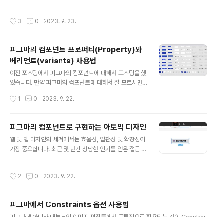
강력한 기능입니다. 이를 사용하면 웹 페이지, 모바일 앱 및
기타 사용자 인터페이스 디자인을 쉽게 조작하고 관리할
작성시간
3
0
2023. 9. 23.
수 있습니다. 오토 레이아웃의 주요 특징은 다음과 같습니
다 요소 정렬: 오토 레이아웃을 사용하면 요소를 수평 또는
수직으로 정렬할 수 있습니다. 이렇게 하면 텍스트, 이미지
피그마의 컴포넌트 프로퍼티(Property)와
또는 버튼과 같은 요소들을 쉽게 정렬할 수 있습니다. 크기
베리언트(variants) 사용법
조절: 요소의 크기를 자동으로 조절할 수 있습니다. 이로써
글 내용
다양한 화면 크기 또는 내용에 맞게 요소의 크기를 조정할
이전 포스팅에서 피그마의 컴포넌트에 대해서 포스팅을 했
수 있습니다. 자동 스크롤: 만약 요소가 공간을 벗어나면 자
었습니다. 만약 피그마의 컴포넌트에 대해서 잘 모르시면
동으로 스크롤이 생성됩니다. 이로써 긴 목록이나 페이지
아래 링크를 먼저 읽어보시는 것이 좋습니다. 피그마의 컴
작성시간
1
0
2023. 9. 22.
를 만들 때 효과적으로 ..
포넌트로 구현하는 아토믹 디자인 피그마에서 가장 중요하
고 이해가 필요한 것이 컴포넌트 프로퍼티(Property)와
베리언츠(Variants), 오토 레이아웃입니다. 한글로 번역하
피그마의 컴포넌트로 구현하는 아토믹 디자인
면.. 프로퍼티(Property) - 속성 : 인스턴스의 디자인 패널
글 내용
웹 및 앱 디자인의 세계에서는 효율성, 일관성 및 확장성이
을 통해 미리 마스터 컴포넌트에 설정해 놓은 속성(Prope
가장 중요합니다. 최근 몇 년간 상당한 인기를 얻은 접근 방
rty)을 선택 또는 입력으로 지정한 변형을 줄 수 있음 베리
식 중 하나는 Figma 구성 요소를 사용한 아토믹 디자인 설
언츠(Variants) - 변형 : 몇 개의 마스터 컴포넌트를 베리
계 구현입니다. 이 기사에서는 아토믹 디자인 개념, 이것이
언츠로 하나로 묶어서 설정하며 인스턴스로 사용할 때 디
작성시간
2
0
2023. 9. 22.
Figma에 어떻게 적용되는지, 디자이너와 개발자에게 제
자인 패널에서 그 중 하나를 선택하여 사용함 마스터 컴포
공되는 이점에 대해 살펴보겠습니다. 아토믹 디자인이란
넌트를 ..
무엇입니까? 원자 설계(Atomic Design)는 브래드 프로
피그마에서 Constraints 옵션 사용법
스트(Brad Frost)가 도입한 방법론입니다. 재사용성과 일
글 내용
관성을 촉진하는 디자인 시스템을 만드는 체계적인 접근
피그마 뿐아니라 대부분의 이미지 편집툴에서 공통적으로 활용되는 것이 Constrai