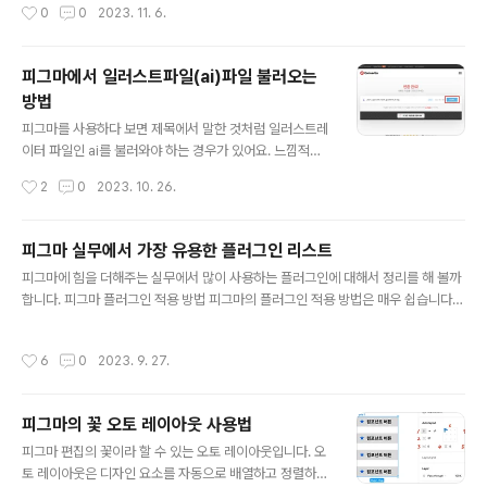
작성시간
0
0
2023. 11. 6.
있는 요소입니다. 1. 웹폰트의 개념 웹폰트는 사용자의 시
험에 상관없이 어떤 색상을 사용할지 항상 어려운 과제입
스템에 설치되지 않은 폰트를 웹사이트에..
니다. 색상 팔레트 웹사이트는 이러한 경우에 어떤 안내를
제공해줍니다. 일부 서비스는 정확한 색상 정보를 받기 위
피그마에서 일러스트파일(ai)파일 불러오는
해 웹사이트에 회원으로 등록해야 하고, 어떤 경우에는 회
방법
원으로 등록하지 않아도 유용한 정보를 제공해 주는 곳도
글 내용
있습니다. 여기 몇 가지 이러한 색상 팔레트 서비스를 제공
피그마를 사용하다 보면 제목에서 말한 것처럼 일러스트레
하는 웹사이트를 소개하겠습니다. 1. Colordot - A colo
이터 파일인 ai를 불러와야 하는 경우가 있어요. 느낌적인
r picker for humans URL : https://color.hailpixel.c
느낌으로 ai 파일도 벡터 기반 파일이고 일러스트레이터 파
작성시간
2
0
2023. 10. 26.
om 사람을 위한 색상 선택기라고 되어 있는데 이 ..
일도 벡터 기반 파일이므로 쉽게 불러와질 것 같지만 아쉽
게도 불가능합니다. illustator를 만든 회사가 Adobe라
며.. Adobe가 피그마를 인수했다며.. 그렇다면 호환성 면
피그마 실무에서 가장 유용한 플러그인 리스트
에서도 바로 불러와져야 하는 거 아냐? 뭐 나중에야 가능하
글 내용
피그마에 힘을 더해주는 실무에서 많이 사용하는 플러그인에 대해서 정리를 해 볼까
겠지만 당장은 불가합니다. 그래서 약간의 변환작업이 필
합니다. 피그마 플러그인 적용 방법 피그마의 플러그인 적용 방법은 매우 쉽습니다.
요한데 수중에 Adobe 일러스트레이터 프로그램이 있다
플러그인을 별도로 설치하는 개념이 아니고 커뮤니티에 있는 플러그인을 단지 찾아
면 문제가 없겠지만 이것도 유료이므로 없는 경우도 많겠
서 실행시킨다는 개념입니다. 경우에 따라서 플러그인에 회원가입을 해야 하는 경우
지요. 그래서 ai, eps 파일을 svg 파일로 무료 변환해 주
작성시간
6
0
2023. 9. 27.
도 있습니다. 상단 도구 메뉴에서 Resources 메뉴를 선택합니다. 탭 메뉴 중 중간
는 웹서비스가 있어서 소개해드립니다. 파일 간 변화를 서
에 있는 Plugins 탭을 선택합니다. Search all plugins의 검색창에 원하는 플러그
비스해 주는 conver..
인 명을 입력하고 검색을 합니다. 원하는 플러그인이 나타나면 우측에 있는 Run 버
피그마의 꽃 오토 레이아웃 사용법
튼을 클릭하면 됩니다. 피그마의 유용한 플러그인들 Annotate it 이 플러그인은 기
글 내용
획자용 툴입니다. 화면에 번호 주석을 ..
피그마 편집의 꽃이라 할 수 있는 오토 레이아웃입니다. 오
토 레이아웃은 디자인 요소를 자동으로 배열하고 정렬하는