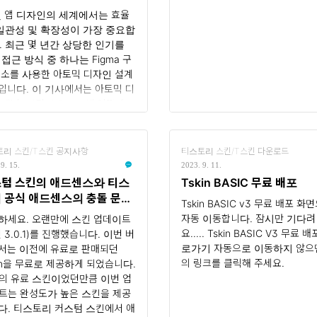
및 앱 디자인의 세계에서는 효율
 일관성 및 확장성이 가장 중요합
. 최근 몇 년간 상당한 인기를
 접근 방식 중 하나는 Figma 구
요소를 사용한 아토믹 디자인 설계
입니다. 이 기사에서는 아토믹 디
 개념, 이것이 Figma에 어떻게
되는지, 디자이너와 개발자에게
되는 이점에 대해 살펴보겠습니
 아토믹 디자인이란 무엇입니까?
리 스킨/T스킨 공지사항
티스토리 스킨/T스킨 다운로드
설계(Atomic Design)는 브래드
9. 15.
2023. 9. 11.
트(Brad Frost)가 도입한 방법
텀 스킨의 애드센스와 티스
Tskin BASIC 무료 배포
니다. 재사용성과 일관성을 촉진
 공식 애드센스의 충돌 문제
Tskin BASIC v3 무료 배포 화
 디자인 시스템을 만드는 체계적
 했습니다.
자동 이동합니다. 잠시만 기다려
하세요. 오랜만에 스킨 업데이트
접근 방식입니다. 원자 디자인의 핵
요..... Tskin BASIC V3 무료 배
 3.0.1)를 진행했습니다. 이번 버
아이디어는 사용자 인터페이스를
로가기 자동으로 이동하지 않으
서는 이전에 유료로 판매되던
작고 재사용 가능한 구성 요소로 나
의 링크를 클릭해 주세요.
kin을 무료로 제공하게 되었습니다.
 것입니다. 개발자들에게 객체지
의 유료 스킨이었던만큼 이번 업
 있다면 UX/UI 디자인에서는 아
트는 완성도가 높은 스킨을 제공
 디자인이 ..
다. 티스토리 커스텀 스킨에서 애