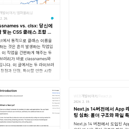
B개발이야기/웹퍼블리싱
2. 26.
ssnames vs. clsx: 당신에
딱 맞는 CSS 클래스 조합 도구
act에서 동적으로 클래스 이름을
하는 것은 흔히 발생하는 작업입
. 이 작업을 간편하게 해주는 두
브러리가 바로 classnames와
sx입니다. 이 글에서는 두 라이브러
 장점과 단점, 특이할 만한 사항
 비교 분석하여 개발자들이 각 라
러리의 특성을 파악하고 적절하
선택하는 데 도움을 드리고자 합니
 또한 그 중에서 최근에 더 곽광을
WEB개발이야기/React.js
 있는 clsx에 대해서 자세히 살펴
2024. 2. 19.
니다. 1. Classnames
Next.js 14버전에서 App 
ssnames는 클래스 이름을 조합하
팅 심화: 폴더 구조와 파일 
조건부로 적용하는 데 사용되는 유
완벽 가이드
Next.js 14 버전에서 도입된 Ap
티 라이브러리입니다. 다음과 같