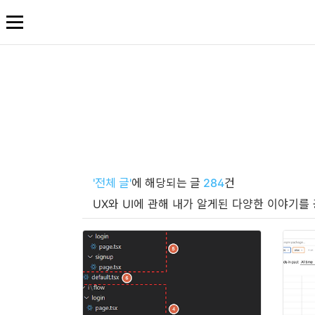
본
문
바
로
가
기
'전체 글'
에 해당되는 글
284
건
UX와 UI에 관해 내가 알게된 다양한 이야기를