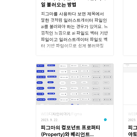
일 불러오는 방법
니 
피그마를 사용하다 보면 제목에서
말한 것처럼 일러스트레이터 파일인
ai를 불러와야 하는 경우가 있어요. 느
낌적인 느낌으로 ai 파일도 벡터 기반
파일이고 일러스트레이터 파일도 벡
터 기반 파일이므로 쉽게 불러와질
것 같지만 아쉽게도 불가능합니다.
illustator를 만든 회사가 Adobe라
며.. Adobe가 피그마를 인수했다며..
그렇다면 호환성 면에서도 바로 불러
와져야 하는 거 아냐? 뭐 나중에야 가
능하겠지만 당장은 불가합니다. 그래
서 약간의 변환작업이 필요한데 수중
에 Adobe 일러스트레이터 프로그램
이 있다면 문제가 없겠지만 이것도 유
료이므로 없는 경우도 많겠지요. 그래
WEB디자인이야기/Figma
WEB
서 ai, eps 파일을 svg 파일로 무료
2023. 9. 22.
2023. 
변환해 주는 웹서비스가 있어서 소
피그마의 컴포넌트 프로퍼티
피그
개해드립니다. 파일 간 변화를 서비
(Property)와 베리언트
아토
스해 주는 conver..