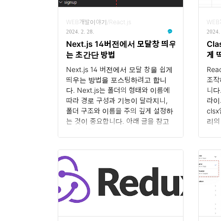
WEB개발이야기/React.js
WE
2024. 2. 28.
2024. 
Next.js 14버전에서 모달창 띄우
Cla
는 초간단 방법
게 
는?
Next.js 14 버전에서 모달 창을 쉽게
Re
띄우는 방법을 포스팅하려고 합니
조작
다. Next.js는 폴더의 형태와 이름에
니다
따라 경로 구성과 기능이 달라지니,
라이
폴더 구조와 이름을 주의 깊게 설정하
cl
는 것이 중요합니다. 아래 글을 참고
리의
하여 설정해 보세요. Next.js 14버전
등을
에서 App 라우팅 심화: 폴더 구조와
이브
파일 특징 완벽 가이드 모달 창을 띄우
게 
기 위한 기술 Next 14버전에서 모달
다.
을 띄우기 위한 핵심기술로 패러랠
받고
라우트와 인터셉트 라우트가 있습니
보겠습
다. 일반적으로 모달을 구현하기 위
cla
해 다음과 같은 폴더 구조를 사용합
고 
니다. └── app ├── @modal
틸리