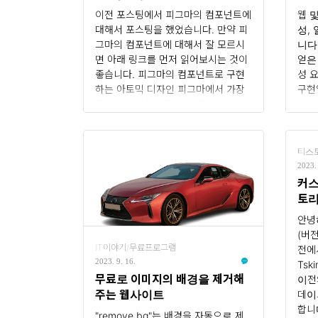
(variants) 사용법
이전 포스팅에서 피그마의 컴포넌트에
웹 
대해서 포스팅을 했었습니다. 만약 피
성,
그마의 컴포넌트에 대해서 잘 모르시
니다
면 아래 링크를 먼저 읽어보시는 것이
얻은
좋습니다. 피그마의 컴포넌트로 구현
성 
하는 아토믹 디자인 피그마에서 가장
구현
중요하고 이해가 필요한 것이 컴포넌
자인
트 프로퍼티(Property)와 베리언츠
적용
(Variants), 오토 레이아웃입니다. 한
제공
글로 번역하면.. 프로퍼티(Property)
다.
티스토
- 속성 : 인스턴스의 디자인 패널을
원자 
2023. 
통해 미리 마스터 컴포넌트에 설정
프로스
커스
해 놓은 속성(Property)을 선택 또는
론입
토리
입력으로 지정한 변형을 줄 수 있음 베
하는
해결
안녕
리언츠(Variants) - 변형 : 몇 개의 마
인 
(버전
스터 컴포넌트를 베리언츠로 하나로
심 
IT이야기/무료프로그램
전에
묶어서 설정하며 인스턴스로 사용할
더 
2023. 9. 16.
Ts
때 디자인 패널에서 그 중 하나를 선
누는
무료로 이미지의 배경을 제거해
이전
택하여 사용함 마스터 컴포넌트를 ..
향이
주는 웹사이트
데이
토믹
합니
"remove.bg"는 배경을 자동으로 제