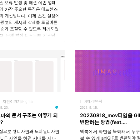
스 오류 발생 및 해결 이번 업데
의 가장 주요한 특징은 애드센스
의 개선입니다. 이제 스킨 설정에
 광고의 게시와 삭제를 토글버튼
 쉽게 조절할 수 있도록 처리되었
다. 문제 발생 티스토리 커스텀
에서 애드센스 개선 과정 중 발생
문제에 대해 설명드리겠습니다. 티
리가 애드센스 광고를 공식적으
적용하게 되면서, 공식 스킨이나
센스가 적용되지 않은 기존 스킨
는 쉽게 광고를 추가할 수 있게 되
만, 수동으로 애드센스 코드를 ..
디자인이야기/Figma
IT이야기/맥북
8. 23.
2023. 8. 18.
마의 문서 구조는 어떻게 되
20230818_mov파일을 GI
?
변환하는 방법(feat.
Homebrew, ffmpeg)
샵으로 웹디자인과 모바일디자인
맥북에서 화면을 녹화해서 누
 UI디자인을 하던 시대를 지나
볼 수 있게 aniGIF로 변환해야 