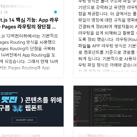
우팅 방식은 폴더 구조와 파일 
특징을 지닙니다. 장점: 직관적인
개발이야기/React.js
기반으로 강력하고 유연한 라우
: classnames는 객체 형식으로
2. 19.
험을 제공합니다. 이 글에서는 
스 이름을 정의하여 간결하고 직
t.js 14 핵심 기능: App 라우
파일의 명칭에 대한 규칙을 명확
인 코드를 작성할 수 있도록 합니
 Pages 라우팅의 장단점 비
간결하게 정리하여 개발자들이 A
라우팅을 쉽게 이해하고 활용할 
xt.js 12버전이하에서는 기본적으
도록 정리 했습니다. 라우팅(Rout
ages Routing 방식을 사용했으
파일들 APP 라우팅 방식은 기
ages Routing의 단점을 극복하
로 컴포넌트를 기준으로 경로를
14버전에서 App Routing을 도
하게 됩니다. 기본적으로 사용되
게 되었습니다. 그래서 현재 14버
우팅 파일 형식은 아래와 같습니다
는 Pages Routing과 App
일 명 확장자 설명 layout .js .jsx 
ting 방식을 선택하여 사용할 수
화면의 레이아웃을 정의 합니다.
니다. 각 라우팅 컨벤션은 서로
page .js .jsx .tsx 화면의 컨텐
 구조와 특징을 가지고 있으며,
의 합니다. loading .js .jsx .tsx
젝트의 특성에 따라 적합한 컨벤
이 로딩될 때 보여줄 UI 화면입니
 선택하는 것이 중요합니다. 기존
not-found .js ...
xt.js 프로젝트를 관리하는 차원이
 Pages 라우팅 방식을 추천하지
만약 새롭게 프로젝트를 진행하게
면 App 라우팅 방식을 추천합니
1. App 라우팅 컨벤션 App
B디자인이야기/WEB디자인
WEB개발이야기/React.js