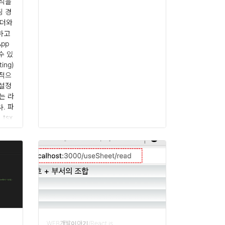
규칙을
티 성장 중 탄탄한 지원 체계, 활발한
팅 경
커뮤니티 브라우저 지원 IE 11 지원하
폴더와
지 않음 IE 11까지 지원 장점 가볍고
하고
빠..
pp
수 있
ing)
본적으
 설정
는 라
. 파
.tsx
츠를 정
 화면
다.
WEB개발이야기/React.js