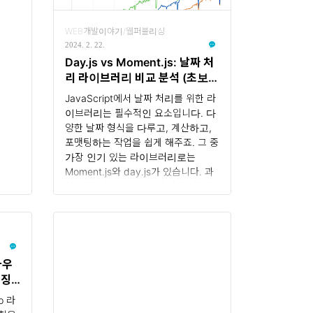
WEB개발이야기/웹퍼블리싱
2024. 2. 22.
Day.js vs Moment.js: 날짜 처
리 라이브러리 비교 분석 (초보자
를 위한 가이드)
JavaScript에서 날짜 처리를 위한 라
이브러리는 필수적인 요소입니다. 다
양한 날짜 형식을 다루고, 계산하고,
포맷팅하는 작업을 쉽게 해주죠. 그 중
가장 인기 있는 라이브러리로는
Moment.js와 day.js가 있습니다. 과
연 어떤 라이브러리가 더 나은 선택일
까요? 1. 비교 분석 기준 day.js
Moment.js 크기 (gzip) 2.1KB
22.9KB 성능 약 1.4배 빠름 - API
Moment.js와 유사, 변경 불가능 객
체 사용 다양한 함수 제공, 객체 직접
라우
수정 가능 기능 핵심 기능 집중, 플러
특징
그인을 통한 확장 가능 다양한 기능
p 라
제공 지원 활발하게 개발 중, 커뮤니