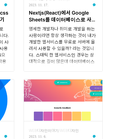
2023. 11. 17.
dcss
Nextjs(React)에서 Google
하기
Sheets를 데이터베이스로 사용
할 수 있을까
으로
영세한 개발자나 취미로 개발을 하는
입니다.
사람이라면 항상 생각하는 것이 내가
많이 사
개발한 웹서비스를 무료로 서버에 올
 사용
려서 사용할 수 있을까? 라는 것입니
N으
다. 스태틱 한 웹서비스인 경우는 상
적용
대적으로 길이 많은데 데이터베이스
까지 붙여야 한다면 이건 또 말이 다
이럴 경
르게 됩니다. 고성능의 데이터베이스
오프라
까지는 필요도 없는데 말이죠. 저도
환경
이번에 Next.js(React)로 아주 간단
 그래
한 웹서비스를 토이 프로그램으로 개
 패키
발하기로 하면서 데이터베이스에 대해
. 이
문득 든 생각이 Google Sheets를 사
 사용
용하면 되지 않으까?였습니다. 그래서
여기저기 이것저것 알아보다가 굳이
때문에
고성능이 필요하지 않다면 Google
WEB디자인이야기/WEB디자인
 되
Sheets가 대안이 될 수도 있겠다고 판
2023. 11. 6.