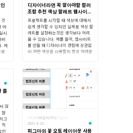
단하여 시도해 봤습니다. 결과는 어느
스인
디자이너라면 꼭 알아야할 컬러
정도 성공적이어서 잊어버리기 전에
조합 추천 색상 팔레트 웹사이트
공유를 하려고 합..
8선
 것
프로젝트를 시작할 때 색상에 대해서
 어
쉽게 생각할 수 있지만 실제로 색상 팔
 실시
레트를 설정하는것은 생각보다 어려
서비
울 수 있습니다. 예를 들어, 웹사이트
. 게
를 만들 때 디자이너의 경험에 상관없
료로
이 어떤 색상을 사용할지 항상 어려운
있구
과제입니다. 색상 팔레트 웹사이트는
 구글
이러한 경우에 어떤 안내를 제공해줍
eep
니다. 일부 서비스는 정확한 색상 정보
만,
를 받기 위해 웹사이트에 회원으로 등
 있
록해야 하고, 어떤 경우에는 회원으로
할 수
등록하지 않아도 유용한 정보를 제공
 플
다.
해 주는 곳도 있습니다. 여기 몇 가지
 가
이러한 색상 팔레트 서비스를 제공하
서 많
살펴
는 웹사이트를 소개하겠습니다. 1.
 정
할 수
Colordot - A color picker for
WEB디자인이야기/Figma
플러그
고 합
humans URL :
2023. 9. 23.
 적
sks
https://color.hailpixel.com 사람을
피그마의 꽃 오토 레이아웃 사용
그인
생하는
위한 색상 선택기라고 되어 있는데 이