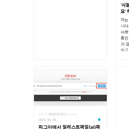
DDNS 설정 : 시놀로지 나스에서
기능
'시
DDNS를 설정합니다. 시놀로지 나스
니다
요'
..
용자
를 
저는
니다
사용
품인
가 
하구
생하
하는
사람
니다
못했
해 
에 
살펴
다. 
랑)
WEB디자인이야기/Figma
후에
2023. 10. 26.
이 
피그마에서 일러스트파일(ai)파
할 