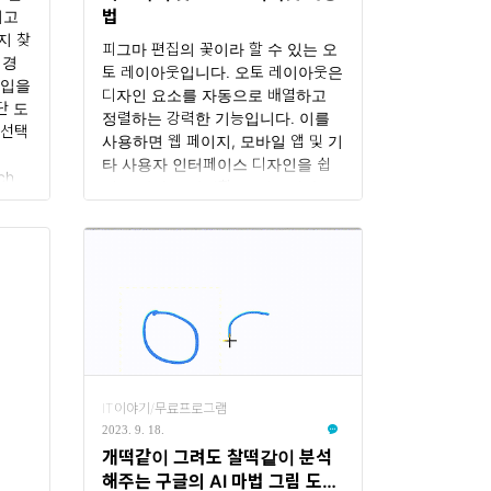
법
니고
..
지 찾
피그마 편집의 꽃이라 할 수 있는 오
 경
토 레이아웃입니다. 오토 레이아웃은
가입을
디자인 요소를 자동으로 배열하고
단 도
정렬하는 강력한 기능입니다. 이를
 선택
사용하면 웹 페이지, 모바일 앱 및 기
타 사용자 인터페이스 디자인을 쉽
ch
게 조작하고 관리할 수 있습니다. 오
 플러그
토 레이아웃의 주요 특징은 다음과
 원
같습니다 요소 정렬: 오토 레이아웃
 있
을 사용하면 요소를 수평 또는 수직
 피
으로 정렬할 수 있습니다. 이렇게 하
면 텍스트, 이미지 또는 버튼과 같은
획자용
요소들을 쉽게 정렬할 수 있습니다.
크기 조절: 요소의 크기를 자동으로
조절할 수 있습니다. 이로써 다양한
화면 크기 또는 내용에 맞게 요소의
IT이야기/무료프로그램
크기를 조정할 수 있습니다. 자동 스
2023. 9. 18.
크롤: 만약 요소가 공간을 벗어나면
개떡같이 그려도 찰떡같이 분석
자동으로 스크롤이 생성됩니다. 이
해주는 구글의 AI 마법 그림 도구
로써 긴 목록이나 페이지를 만들 때