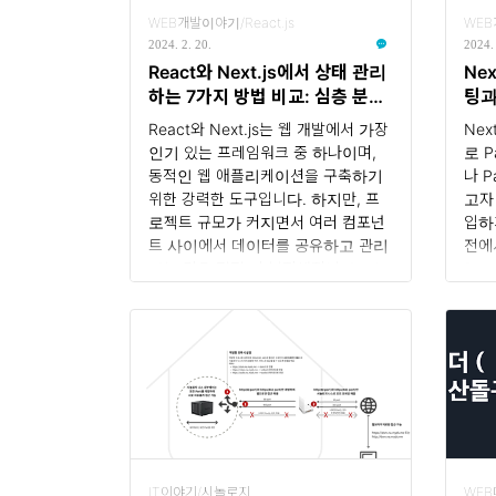
│ ├── default.js │ ├──
은 
WEB개발이야기/React.js
WEB
(.)flow │ │ └── page.js │
API
2024. 2. 20.
2024. 
└── ... └── ... 패러랠 라우트
클래
React와 Next.js에서 상태 관리
Nex
개념 하나의 layou..
관적
하는 7가지 방법 비교: 심층 분석
팅과
다...
및 실제 사례
교
React와 Next.js는 웹 개발에서 가장
Ne
인기 있는 프레임워크 중 하나이며,
로 P
동적인 웹 애플리케이션을 구축하기
나 P
위한 강력한 도구입니다. 하지만, 프
고자 
로젝트 규모가 커지면서 여러 컴포넌
입하
트 사이에서 데이터를 공유하고 관리
전에서
하는 것은 점점 더 복잡해집니다. 이
Rou
러한 문제를 해결하기 위해 다양한 상
있습
태 관리 방법들이 등장했습니다. 본
다른
글에서는 7가지 대표적인 상태 관리
프로
방법 (useState, useReducer,
션을
Context API, Redux, Recoil,
Ne
Zustand, Next.js SWR)을 심층 분석
라면
하고, 각 방법의 장단점을 비교하며
만 
실제 사례와 함께 적용 방법을 제시하
된다
려고 합니다. 또한, 프로젝트 특성에
다. 
IT이야기/시놀로지
WE