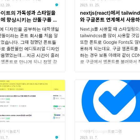
ing Conventions는 Next.js 14
 12. 20.
2023. 11. 25.
에서 새롭게 도입된 라우팅 컨
이트의 가독성과 스타일을
nextjs(react)에서 tailwin
에 향상시키는 산돌구름 웹
와 구글폰트 연계해서 사용
트
에 디자인을 공부하는 대학생일
Next.js를 사용할 때 스타일링
 산돌이라는 폰트 회사를 처음 알
tailwindcss를 많이 사용할 것
되었습니다. 그때 접했던 폰트들
또한 폰트로 Google Fonts도 
주로 출판물인 에디토리얼 디자인
용하게 되는데요. 구글 웹폰트를
활용했었는데... 지금 시간이 흘러
하는 경우 보통 아래와 같이 CD
 웹폰트로 만나게 되니 정말 감
로 구글에서 웹폰트를 불러와서 
 새롭습니다. 예전에 알던 폰트
하는 방법을 많이 사용합니다.
들이 사라진 회사도 많은데, 지
Making the Web Beautiful! 
지 성장해 온 산돌의 저력이 새삼
우 사용이 편한 장점도 있지만 
집니다. 오늘은 웹 디자인을 위
인이거나 네트워크가 좋지 않은 
필수 아이템인 웹폰트, 그중에서
에서는 단점으로 작용을 합니다.
이번에 출시한 산돌구름 웹폰트에
서 Next.js에서는 폰트를 별도의
 이야기해 보려고 합니다. 그 전
지로 만들어서 제공하고 있습니다
먼저 웹폰트가 무엇인지부터 알아
럴 경우 사용하는 것은 웹폰트를
요? 웹폰트란 웹폰트는 웹사이트
하는 것만큼 쉽고 퍼블리싱 할 때
인에서 중요한 요소로, 다양한
local로 해당 폴더만 가져가기 
야기/시놀로지
IT이야기/Google프로그램
으로 웹사이트의 시각적 매력과
오프라인일 때도 웹폰트가 표현이
11. 7.
2023. 11. 7.