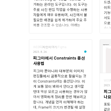
드센
거하는 온라인 도구입니다. 이 도구는
이트
주로 사진 편집 작업을 수행하는 사용
기능
자들에게 매우 유용하며, 사진에서 불
서도
필요한 배경을 쉽게 제거하여 주요 주
으로
제를 강조할 수 있습니다. 아래는
습니
"remove.bg"에 대한 주요 특징과 작
스킨
동 방식에 대한 정보입니다: 자동 배경
한 
제거: "remove.bg"는 사진을 업로드
스토
하면 인공 지능 (AI)을 사용하여 주요
WEB디자인이야기/Figma
로 
주제를 식별하고 배경을 자동으로 제
2023. 8. 24.
애드
거합니다. 이를 통해 배경 제거 작업을
피그마에서 Constraints 옵션
에서
빠르고 효율적으로 수행할 수 있습니
사용법
었지
다. 온라인 사용: "remove.bg"는 온
피그마 뿐아니라 대부분의 이미지
라인 서비스로 제공되므로 별도의 소
편집툴에서 공통적으로 활용되는 것
프트웨어 설치나 다운로드가 필요하
WEB
이 Constraints라는 옵션입니다. 이
지 않습니다. 웹 브라우저에서 엑세스
2023. 
게 보통 많이 봐와서 안다고 생각할
하여 사용할 수 있습니다. 다양한 이
피그
텐데 막상 모르고 사용하는 경우가 많
미지 형식 지원: "remove.bg..
나요
아서 명확하게 정리를 한번 해보려고
합니다. 개념을 먼저 이해해야 하는
포토
데, Frame의 크기가 변경될 때 설정
같은