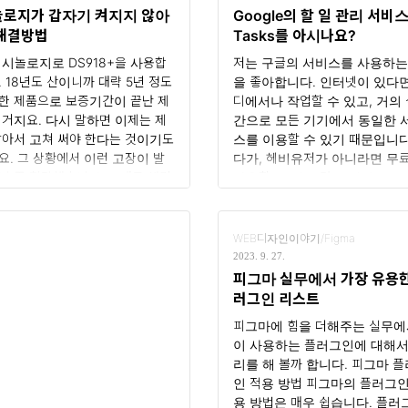
성을 향상시킬 수 있는 요소입
는 장점이 있습니다. Next.js에서
놀로지가 갑자기 켜지지 않아
Google의 할 일 관리 서비
. 1. 웹폰트의 개념 웹폰트는 사
Google Fonts 적..
 해결방법
Tasks를 아시나요?
의 시스템에 설치되지 않은 폰트
웹사이트에..
 시놀로지로 DS918+을 사용합
저는 구글의 서비스를 사용하는
. 18년도 산이니까 대략 5년 정도
을 좋아합니다. 인터넷이 있다면
한 제품으로 보증기간이 끝난 제
디에서나 작업할 수 있고, 거의
 거지요. 다시 말하면 이제는 제
간으로 모든 기기에서 동일한 
알아서 고쳐 써야 한다는 것이기도
스를 이용할 수 있기 때문입니다
요. 그 상황에서 이런 고장이 발
다가, 헤비유저가 아니라면 무
니 좀 황당했습니다. 그래도 해결
사용할 수 있는 많은 서비스도 
 방법이 비교적 간단했기에 다른
요. 저는 할 일을 관리하기 위해
들을 위해 글로 공유를 하려고 합
Keep을 사용했습니다. 하지만 K
. 불행하게도 사진을 찍어놓지는
은 무언가를 마구 적는 데는 좋지
WEB디자인이야기/Figma
네요. 최대한 상황 설명으로 작성
할 일을 관리하는 데 불편한 점이
2023. 9. 27.
보겠습니다. 증상 어느 순간 NAS
었습니다. 구글에는 할 일을 관리
피그마 실무에서 가장 유용한
접속을 해보니 접속이 되지 않아서
있는 Tasks라는 서비스가 있습니
러그인 리스트
보니 NAS 전원이 꺼져있었습니
이전에는 할 일을 관리하는 데 몇
피그마에 힘을 더해주는 실무에
전원 버튼을 누르니 전원 LED(파
지 단점이 있었지만, 이제 다시 
이 사용하는 플러그인에 대해서
가 계속 깜박이다가 약 10~20초
보니 내가 원하는 수준으로 사용
리를 해 볼까 합니다. 피그마 
 바로 전원이 꺼져버립니다. 전원
있는 방법이 있어서 소개를 하려
인 적용 방법 피그마의 플러그인
들어와야 로그를 보던 상태를 보던
니다. Google Tasks Google Ta
용 방법은 매우 쉽습니다. 플러
텐데 처음부터 NAS가 켜지지 않으
는 구글 서비스 중에서 약간 기