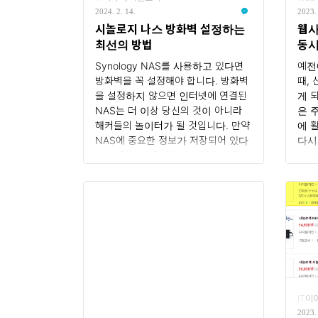
따라 적합한 상태 관리 방법을 선택하
Rout
2024. 2. 14.
2023.
는데 도움이 되는 추가 고려 사항과
버전
시놀로지 나스 방화벽 설정하는
웹사
팁을 제공하려고 합니다..
벤..
최선의 방법
동시
폰
Synology NAS를 사용하고 있다면
예전
방화벽을 꼭 설정해야 합니다. 방화벽
때,
을 설정하지 않으면 인터넷에 연결된
게 
NAS는 더 이상 당신의 것이 아니라
은 
해커들의 놀이터가 될 것입니다. 만약
에 
NAS에 중요한 정보가 저장되어 있다
다시
면 그 정보가 도난당하는 것은 시간
회가
문제일 뿐입니다. 집에서 사용 중이라
회사
면 공유기와 함께 Synology NAS에
금까
보안을 적용하는 것이 필요합니다. 전
느껴
체 구성도 대략적인 전체 구성도는 다
한 
음과 같습니다. 시놀로지 나스 방화벽
도 
설정 : 방화벽을 설정하여 외부에서 오
대해
는 80, 443 포트만 접근할수 있게 합
에 
니다. 공유기 포트 포워딩 설정 : 외부
볼까
에서 들어오는 80, 443 포트만 시놀
디자
IT이
로지 나스로 포트 포워딩 합니다.
방식
2023. 