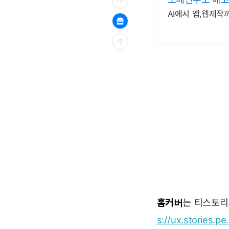
AI에서 앱,웹제작
홈커버
는 티스토리
s://ux.stories.pe.