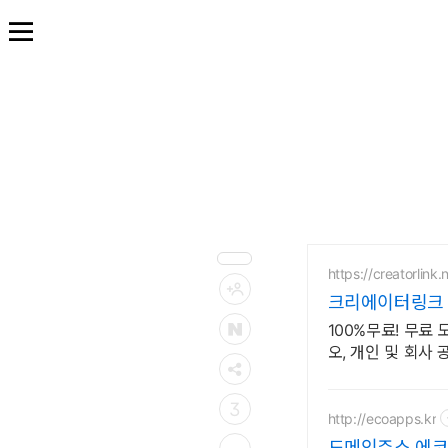
본
문
바
로
가
기
https://creatorlink.
크리에이터링크 
100%무료! 무료
오, 개인 및 회사
3
http://ecoapps.kr
도메인주소 에코앱